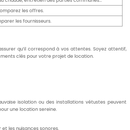
au chaude, entretien des parties communes…
comparez les offres.
arer les fournisseurs.
ssurer qu’il correspond à vos attentes. Soyez attentif,
éments clés pour votre projet de location.
auvaise isolation ou des installations vétustes peuvent
our une location sereine.
 et les nuisances sonores.