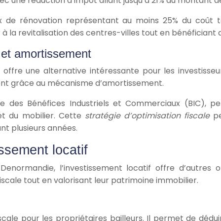
 avec une réduction d’impôt allant jusqu’à 21% du montant d
aux de rénovation représentant au moins 25% du coût tot
 à la revitalisation des centres-villes tout en bénéfician
 et amortissement
offre une alternative intéressante pour les investisse
mment grâce au mécanisme d’amortissement.
e des Bénéfices Industriels et Commerciaux (BIC), p
et du mobilier. Cette
stratégie d’optimisation fiscale
p
ant plusieurs années.
issement locatif
 Denormandie, l’investissement locatif offre d’autres
scale tout en valorisant leur patrimoine immobilier.
fiscale pour les propriétaires bailleurs. Il permet de déd